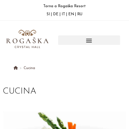
Torna a Rogaška Resort
SI
|
DE
|
IT
|
EN
|
RU
>
Cucina
CUCINA